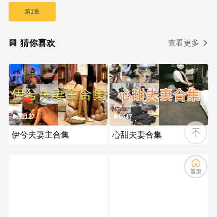
第1集
猜你喜欢
查看更多
31127
6647
伊兮夫妻主合集
心甜夫妻合集
首页
704
400