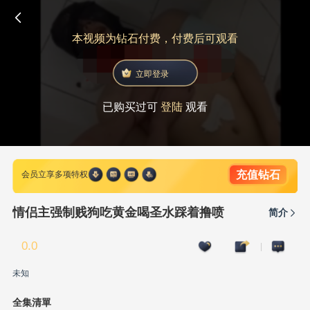
本视频为钻石付费，付费后可观看
立即登录
已购买过可
登陆
观看
充值钻石
会员立享多项特权
情侣主强制贱狗吃黄金喝圣水踩着撸喷
简介
0.0
|
未知
全集清單